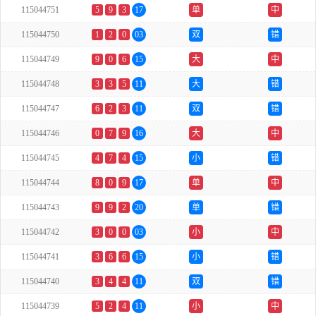
115044751
5
9
3
17
单
中
115044750
1
2
0
03
双
错
115044749
9
0
6
15
大
中
115044748
3
3
5
11
大
错
115044747
6
2
3
11
双
错
115044746
0
7
9
16
大
中
115044745
4
7
4
15
小
错
115044744
8
0
9
17
单
中
115044743
9
9
2
20
单
错
115044742
3
0
0
03
小
中
115044741
3
6
6
15
小
错
115044740
3
4
4
11
双
错
115044739
5
2
4
11
小
中