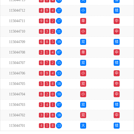
115044713
8
1
4
13
大
错
115044712
4
9
4
17
小
错
115044711
9
6
2
17
单
中
115044710
6
3
2
11
小
中
115044709
6
8
5
19
双
错
115044708
2
1
4
07
单
中
115044707
6
7
2
15
双
错
115044706
0
9
4
13
小
中
115044705
5
5
8
18
双
中
115044704
8
2
0
10
小
中
115044703
2
4
1
07
双
错
115044702
3
7
8
18
双
中
115044701
4
1
8
13
大
错