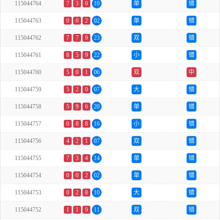
115044764
7
3
0
10
单
错
115044763
0
0
2
02
单
错
115044762
7
7
9
23
双
错
115044761
8
5
9
22
小
错
115044760
5
0
1
06
双
中
115044759
5
2
0
07
大
错
115044758
5
9
6
20
单
错
115044757
0
8
8
16
小
错
115044756
4
2
1
07
双
错
115044755
7
3
4
14
单
错
115044754
0
0
2
02
单
错
115044753
0
2
8
10
大
错
115044752
1
1
9
11
双
错