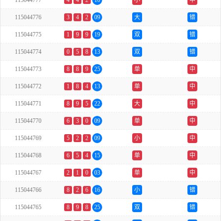
115044777
4
4
2
10
小
中
115044776
3
4
2
09
大
错
115044775
1
9
9
19
双
错
115044774
0
5
8
13
双
错
115044773
8
8
9
25
单
中
115044772
1
8
4
13
单
中
115044771
8
9
5
22
大
中
115044770
6
3
0
09
单
中
115044769
5
2
2
09
小
中
115044768
6
5
4
15
单
中
115044767
2
1
0
03
单
中
115044766
8
2
6
16
小
错
115044765
8
9
8
25
双
错