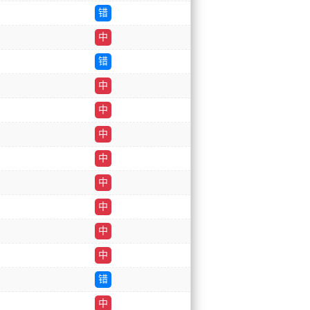
错
中
错
中
中
中
中
中
中
中
中
错
中