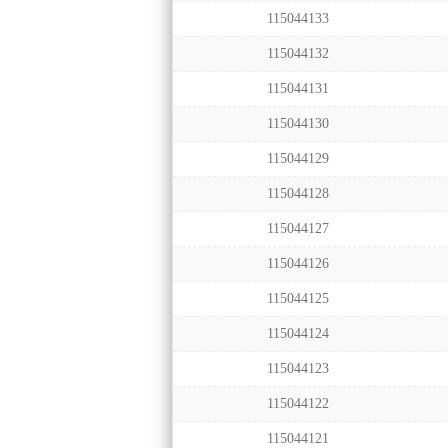
115044133
115044132
115044131
115044130
115044129
115044128
115044127
115044126
115044125
115044124
115044123
115044122
115044121