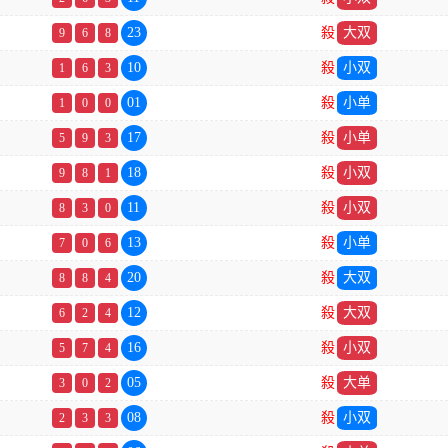
23
殺
大双
9
6
8
10
殺
小双
1
6
3
01
殺
小单
1
0
0
17
殺
小单
5
9
3
18
殺
小双
9
8
1
11
殺
小双
8
3
0
13
殺
小单
7
0
6
20
殺
大双
8
8
4
12
殺
大双
6
2
4
16
殺
小双
5
7
4
05
殺
大单
3
0
2
08
殺
小双
2
3
3