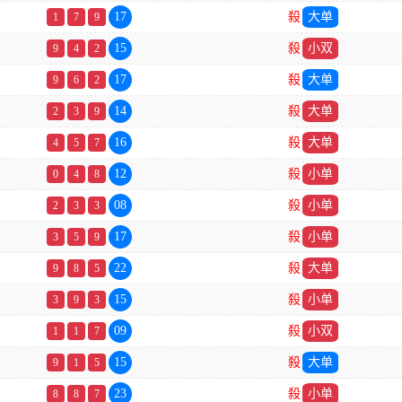
17
殺
大单
1
7
9
15
殺
小双
9
4
2
17
殺
大单
9
6
2
14
殺
大单
2
3
9
16
殺
大单
4
5
7
12
殺
小单
0
4
8
08
殺
小单
2
3
3
17
殺
小单
3
5
9
22
殺
大单
9
8
5
15
殺
小单
3
9
3
09
殺
小双
1
1
7
15
殺
大单
9
1
5
23
殺
小单
8
8
7