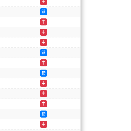
中
错
中
中
中
错
中
错
中
中
中
错
中