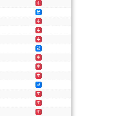
中
错
中
中
中
错
中
中
中
错
中
中
中