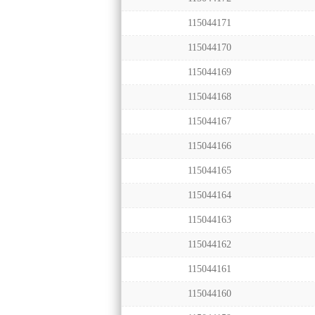
115044171
115044170
115044169
115044168
115044167
115044166
115044165
115044164
115044163
115044162
115044161
115044160