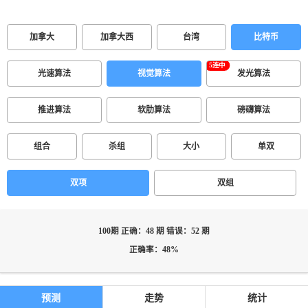
加拿大
加拿大西
台湾
比特币
光速算法
视觉算法
发光算法
推进算法
软肋算法
磅礴算法
组合
杀组
大小
单双
双项
双组
100期 正确：48 期 错误：52 期
正确率：48%
预测
走势
统计