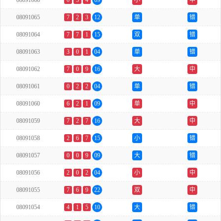
08091066
0
5
4
09
小
中
08091065
7
2
3
12
单
错
08091064
7
7
1
15
双
错
08091063
3
0
1
04
单
错
08091062
7
0
9
16
大
中
08091061
0
2
2
04
单
错
08091060
6
2
1
09
单
中
08091059
7
2
7
16
大
中
08091058
2
6
7
15
小
错
08091057
0
0
9
09
大
错
08091056
2
0
2
04
小
中
08091055
7
6
9
22
双
中
08091054
4
1
5
10
大
错