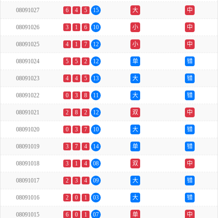
08091027
6
4
5
15
大
中
08091026
3
1
6
10
小
中
08091025
4
1
7
12
小
中
08091024
5
5
2
12
单
错
08091023
4
4
5
13
大
错
08091022
0
3
8
11
大
错
08091021
2
8
2
12
双
中
08091020
0
3
7
10
大
错
08091019
3
7
4
14
单
错
08091018
3
1
4
08
双
中
08091017
2
3
4
09
大
错
08091016
2
0
1
03
大
错
08091015
6
0
1
07
单
中