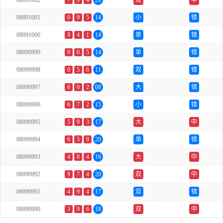
08091002
7
9
4
20
双
中
08091001
0
9
5
14
小
错
08091000
9
4
1
14
单
错
08090999
9
0
5
14
单
错
08090998
0
5
6
11
双
错
08090997
6
0
2
08
大
错
08090996
6
7
2
15
小
错
08090995
5
9
3
17
大
中
08090994
6
5
9
20
单
错
08090993
4
8
4
16
大
中
08090992
9
7
4
20
双
中
08090991
4
9
4
17
双
错
08090990
3
9
6
18
双
中