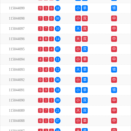
115044099
9
3
6
18
小
单
错
115044098
7
1
0
08
小
双
中
115044097
3
7
0
10
大
双
中
115044096
4
8
2
14
大
双
中
115044095
2
1
4
07
小
双
中
115044094
4
7
0
11
小
单
中
115044093
5
4
3
12
大
单
错
115044092
0
5
1
06
小
单
中
115044091
6
9
3
18
小
单
错
115044090
7
1
1
09
小
双
中
115044089
9
7
5
21
大
双
中
115044088
6
1
0
07
小
单
中