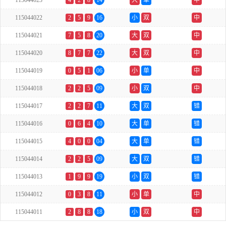
115044023
4
2
8
14
大
单
中
115044022
2
5
9
16
小
双
中
115044021
7
5
8
20
大
双
中
115044020
8
7
7
22
大
双
中
115044019
0
5
1
06
小
单
中
115044018
2
2
5
09
小
双
中
115044017
2
2
7
11
大
双
错
115044016
0
6
4
10
大
单
错
115044015
4
0
0
04
大
单
错
115044014
2
2
5
09
大
双
错
115044013
1
9
9
19
小
双
错
115044012
0
3
8
11
小
单
中
115044011
2
8
8
18
小
双
中