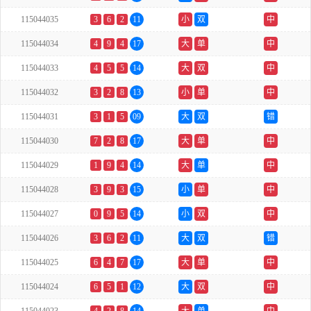
115044035
3
6
2
11
小
双
中
115044034
4
9
4
17
大
单
中
115044033
4
5
5
14
大
双
中
115044032
3
2
8
13
小
单
中
115044031
3
1
5
09
大
双
错
115044030
7
2
8
17
大
单
中
115044029
1
9
4
14
大
单
中
115044028
3
9
3
15
小
单
中
115044027
0
9
5
14
小
双
中
115044026
3
6
2
11
大
双
错
115044025
6
4
7
17
大
单
中
115044024
6
5
1
12
大
双
中