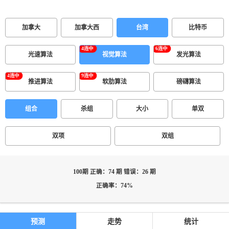
加拿大
加拿大西
台湾
比特币
光速算法
视觉算法
发光算法
推进算法
软肋算法
磅礴算法
组合
杀组
大小
单双
双项
双组
100期 正确：74 期 错误：26 期
正确率：74%
预测
走势
统计