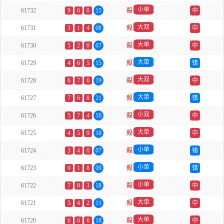
小单
61732
9
6
0
15
殺
中
大双
61731
3
1
4
08
殺
中
大单
61730
5
2
0
07
殺
中
大单
61729
4
6
5
15
殺
错
大双
61728
6
7
6
19
殺
中
大单
61727
7
6
8
21
殺
错
小双
61726
5
7
4
16
殺
中
大单
61725
4
5
9
18
殺
中
小单
61724
3
4
0
07
殺
错
小单
61723
0
1
8
09
殺
错
小单
61722
7
8
3
18
殺
中
大单
61721
5
4
2
11
殺
中
大单
61720
6
6
6
18
殺
中