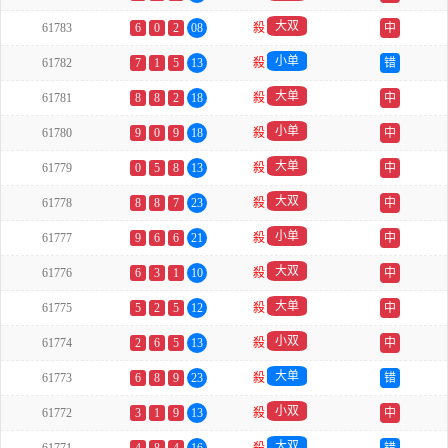
大双
61783
6
0
2
08
殺
中
小单
61782
7
1
5
13
殺
错
大单
61781
8
8
2
18
殺
中
小单
61780
9
0
9
18
殺
中
大单
61779
0
5
8
13
殺
中
大双
61778
8
8
7
23
殺
中
小单
61777
9
6
6
21
殺
中
大双
61776
6
3
1
10
殺
中
大单
61775
5
2
5
12
殺
中
小双
61774
2
6
5
13
殺
中
大单
61773
6
8
9
23
殺
错
小双
61772
3
1
9
13
殺
中
大双