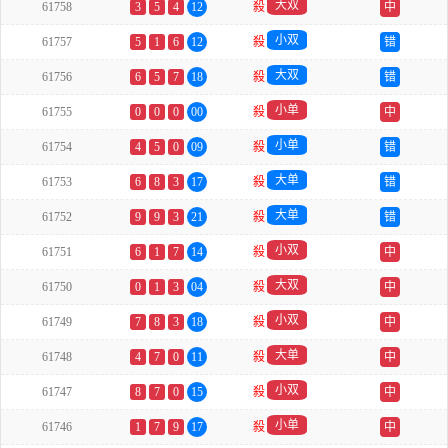
大双
61758
3
5
4
12
殺
中
小双
61757
5
1
6
12
殺
错
大双
61756
6
5
7
18
殺
错
小单
61755
0
0
0
00
殺
中
小单
61754
4
5
0
09
殺
错
大单
61753
6
8
3
17
殺
错
大单
61752
9
9
3
21
殺
错
小双
61751
6
1
7
14
殺
中
大双
61750
0
1
3
04
殺
中
小双
61749
7
8
3
18
殺
中
大单
61748
4
7
0
11
殺
中
小双
61747
8
7
0
15
殺
中
小单
61746
1
7
9
17
殺
中