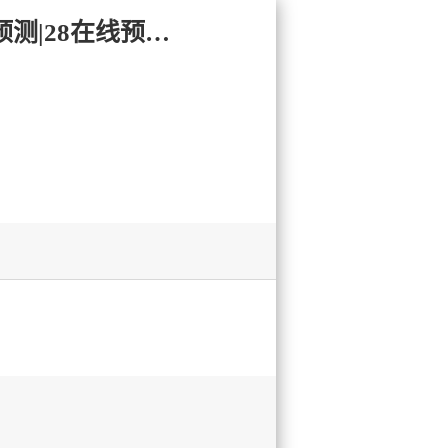
加拿大西28预测 必中预测28yc.COm 加拿大28-加拿大28预测|28在线预测咪牌查询|加拿大PC在线预测|加拿大PC结果查询_极致火热优质的PC预测网站!