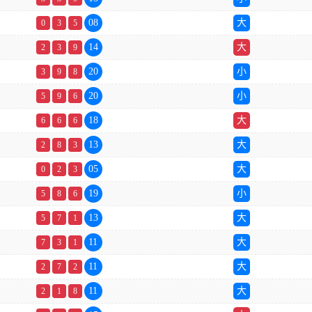
08
大
0
3
5
14
大
2
3
9
20
小
3
9
8
20
小
5
9
6
18
大
6
6
6
13
大
2
8
3
05
大
0
2
3
19
小
5
8
6
13
大
5
7
1
11
大
7
3
1
11
大
2
7
2
11
大
2
1
8