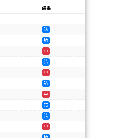
结果
---
错
错
中
错
中
错
中
错
错
中
错