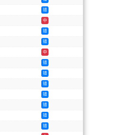
错
中
错
错
中
错
错
错
错
错
错
错