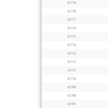
61719
61718
61717
61716
61715
61714
61713
61712
61711
61710
61709
61708
61707