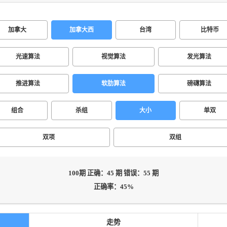
加拿大
加拿大西
台湾
比特币
光速算法
视觉算法
发光算法
推进算法
软肋算法
磅礴算法
组合
杀组
大小
单双
双项
双组
100期 正确：45 期 错误：55 期
正确率：45%
走势