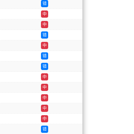
错
中
中
错
中
错
错
中
中
中
中
中
错