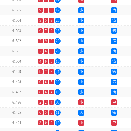
61506
6
2
3
11
小
中
61505
9
7
3
19
小
错
61504
9
5
9
23
小
错
61503
6
7
9
22
小
错
61502
2
9
9
20
小
错
61501
7
6
9
22
小
错
61500
4
9
5
18
小
错
61499
9
7
8
24
小
错
61498
9
6
5
20
小
错
61497
8
6
4
18
小
错
61496
2
2
4
08
小
中
61495
0
5
6
11
大
错
61494
3
0
9
12
小
中