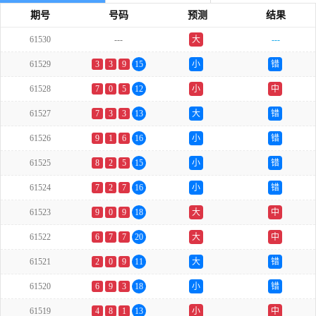
期号
号码
预测
结果
61530
---
大
---
双
61529
3
3
9
15
小
错
61528
7
0
5
12
小
中
61527
7
3
3
13
大
错
61526
9
1
6
16
小
错
61525
8
2
5
15
小
错
61524
7
2
7
16
小
错
61523
9
0
9
18
大
中
61522
6
7
7
20
大
中
61521
2
0
9
11
大
错
61520
6
9
3
18
小
错
61519
4
8
1
13
小
中