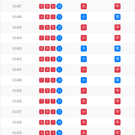
61467
8
6
6
20
大
中
61466
4
9
2
15
小
错
61465
2
0
8
10
小
中
61464
1
6
6
13
小
中
61463
8
0
3
11
大
错
61462
8
2
5
15
小
错
61461
6
4
1
11
小
中
61460
7
7
6
20
小
错
61459
2
9
0
11
小
中
61458
7
7
7
21
大
中
61457
1
9
3
13
小
中
61456
0
9
7
16
大
中
61455
4
9
3
16
大
中