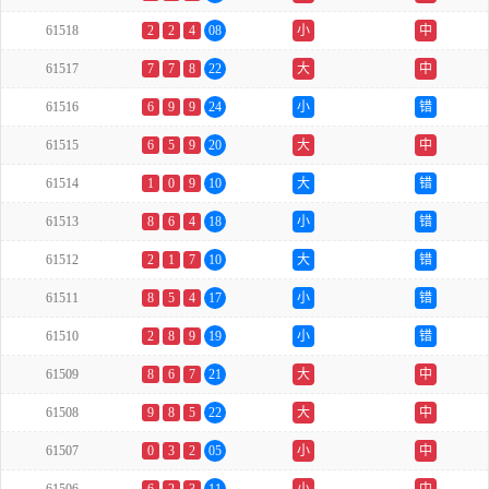
61518
2
2
4
08
小
中
61517
7
7
8
22
大
中
61516
6
9
9
24
小
错
61515
6
5
9
20
大
中
61514
1
0
9
10
大
错
61513
8
6
4
18
小
错
61512
2
1
7
10
大
错
61511
8
5
4
17
小
错
61510
2
8
9
19
小
错
61509
8
6
7
21
大
中
61508
9
8
5
22
大
中
61507
0
3
2
05
小
中