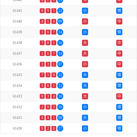
61442
8
2
9
19
大
中
61441
8
9
5
22
小
错
61440
4
1
4
09
小
中
61439
1
6
7
14
小
错
61438
7
8
1
16
大
中
61437
1
6
7
14
大
中
61436
3
3
1
07
小
中
61435
7
5
0
12
大
错
61434
5
6
1
12
大
错
61433
9
3
4
16
大
中
61432
2
9
5
16
小
错
61431
4
4
1
09
大
错
61430
9
2
6
17
小
错