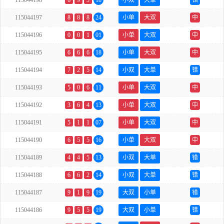
115044198
6
9
3
18
小双
大单
错
115044197
8
8
8
24
小单
大双
中
115044196
0
0
1
01
小单
大双
中
115044195
6
6
6
18
小单
大双
中
115044194
7
2
5
14
小双
大单
错
115044193
5
0
6
11
小单
大双
中
115044192
3
6
4
13
小单
大双
中
115044191
5
1
1
07
小单
大双
中
115044190
6
5
5
16
小单
大双
中
115044189
4
4
5
13
小双
大单
错
115044188
6
6
2
14
小双
大单
错
115044187
9
1
9
19
大双
小单
错
115044186
9
5
5
19
大双
小单
错