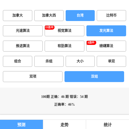
加拿大
加拿大西
台湾
比特币
光速算法
视觉算法
发光算法
推进算法
软肋算法
磅礴算法
组合
杀组
大小
单双
双项
双组
100期 正确：46 期 错误：54 期
正确率：46%
预测
走势
统计