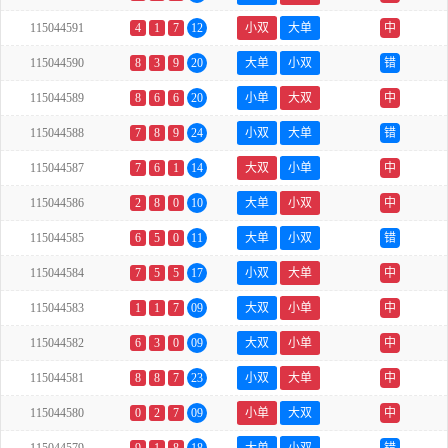
115044591
4
1
7
12
小双
大单
中
115044590
8
3
9
20
大单
小双
错
115044589
8
6
6
20
小单
大双
中
115044588
7
8
9
24
小双
大单
错
115044587
7
6
1
14
大双
小单
中
115044586
2
8
0
10
大单
小双
中
115044585
6
5
0
11
大单
小双
错
115044584
7
5
5
17
小双
大单
中
115044583
1
1
7
09
大双
小单
中
115044582
6
3
0
09
大双
小单
中
115044581
8
8
7
23
小双
大单
中
115044580
0
2
7
09
小单
大双
中