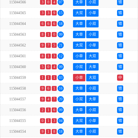
115044566
3
0
4
07
大单
小双
错
115044565
3
3
9
15
大双
小单
错
115044564
6
6
6
18
大单
小双
错
115044563
8
1
0
09
大单
小双
错
115044562
9
7
5
21
大双
小单
错
115044561
8
1
3
12
小单
大双
错
115044560
5
0
4
09
小双
大单
错
115044559
1
1
1
03
小单
大双
中
115044558
9
6
1
16
大单
小双
错
115044557
9
4
7
20
小双
大单
错
115044556
2
1
6
09
大单
小双
错
115044555
0
1
3
04
大双
小单
错
115044554
9
1
8
18
大单
小双
错