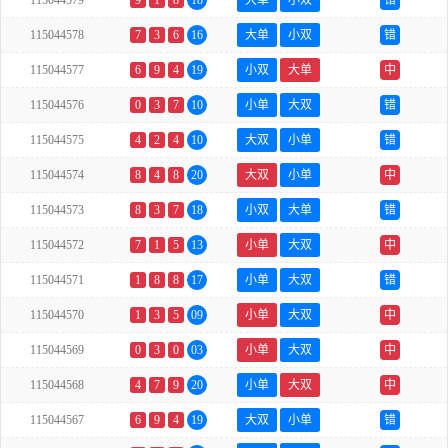
115044579
9
1
8
18
大单
小双
错
115044578
7
3
6
16
大单
小双
错
115044577
6
9
4
19
小双
大单
中
115044576
0
3
7
10
小单
大双
错
115044575
4
2
4
10
大双
小单
错
115044574
8
4
8
20
大双
小单
中
115044573
8
3
7
18
小双
大单
错
115044572
7
1
5
13
小单
大双
中
115044571
1
8
8
17
小单
大双
错
115044570
1
3
5
09
小单
大双
中
115044569
0
3
0
03
小单
大双
中
115044568
4
7
9
20
小单
大双
中
115044567
6
9
4
19
大双
小单
错