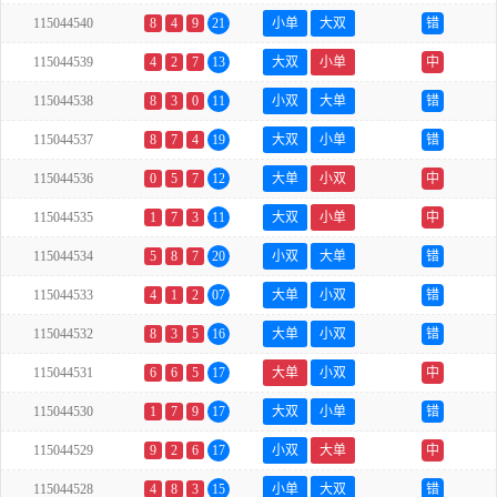
115044540
8
4
9
21
小单
大双
错
115044539
4
2
7
13
大双
小单
中
115044538
8
3
0
11
小双
大单
错
115044537
8
7
4
19
大双
小单
错
115044536
0
5
7
12
大单
小双
中
115044535
1
7
3
11
大双
小单
中
115044534
5
8
7
20
小双
大单
错
115044533
4
1
2
07
大单
小双
错
115044532
8
3
5
16
大单
小双
错
115044531
6
6
5
17
大单
小双
中
115044530
1
7
9
17
大双
小单
错
115044529
9
2
6
17
小双
大单
中
115044528
4
8
3
15
小单
大双
错