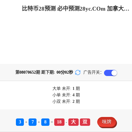
比特币28预测 必中预测28yc.COm 加拿大28-加拿大28预测|28在线预测咪牌查询|加拿大PC在线预测|加拿大PC结果查询_极致火热优质的PC预测网站!
第
08070652
期 距下期:
00
分
02
秒
广告开关：
大单
未开:
1
期
小单
未开:
4
期
小双
未开:
2
期
3
7
8
18
大
双
咪牌
+
+
=
-