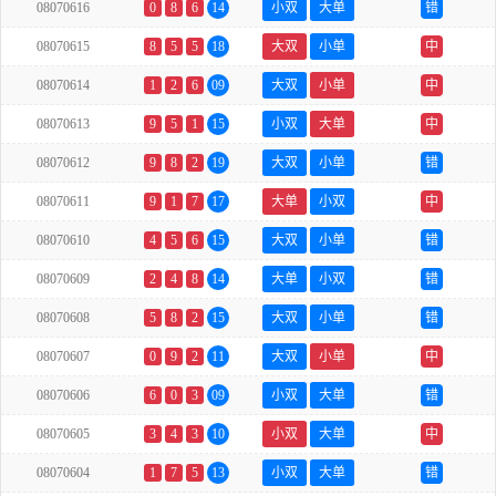
08070616
0
8
6
14
小双
大单
错
08070615
8
5
5
18
大双
小单
中
08070614
1
2
6
09
大双
小单
中
08070613
9
5
1
15
小双
大单
中
08070612
9
8
2
19
大双
小单
错
08070611
9
1
7
17
大单
小双
中
08070610
4
5
6
15
大双
小单
错
08070609
2
4
8
14
大单
小双
错
08070608
5
8
2
15
大双
小单
错
08070607
0
9
2
11
大双
小单
中
08070606
6
0
3
09
小双
大单
错
08070605
3
4
3
10
小双
大单
中
08070604
1
7
5
13
小双
大单
错