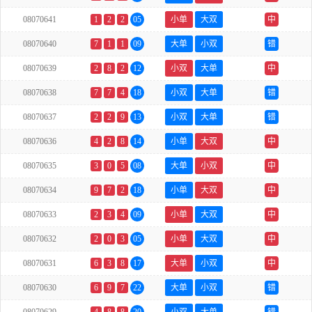
08070641
1
2
2
05
小单
大双
中
08070640
7
1
1
09
大单
小双
错
08070639
2
8
2
12
小双
大单
中
08070638
7
7
4
18
小双
大单
错
08070637
2
2
9
13
小双
大单
错
08070636
4
2
8
14
小单
大双
中
08070635
3
0
5
08
大单
小双
中
08070634
9
7
2
18
小单
大双
中
08070633
2
3
4
09
小单
大双
中
08070632
2
0
3
05
小单
大双
中
08070631
6
3
8
17
大单
小双
中
08070630
6
9
7
22
大单
小双
错