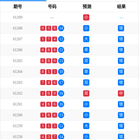
期号
号码
预测
结果
61269
---
小
---
61268
0
5
9
14
小
错
61267
1
7
4
12
大
错
61266
6
8
8
22
单
错
61265
6
8
9
23
双
错
61264
8
1
1
10
单
错
61263
7
4
6
17
双
错
61262
1
6
9
16
双
中
61261
4
6
6
16
小
错
61260
1
8
6
15
小
错
61259
5
1
5
11
大
错
61258
4
3
7
14
小
错