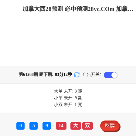
加拿大西28预测 必中预测28yc.COm 加拿大28-加拿大28预测|28在线预测咪牌查询|加拿大PC在线预测|加拿大PC结果查询_极致火热优质的PC预测网站!
第
61268
期 距下期:
03
分
12
秒
广告开关：
大单
未开:
3
期
小单
未开:
9
期
小双
未开:
1
期
0
5
9
14
大
双
咪牌
+
+
=
-