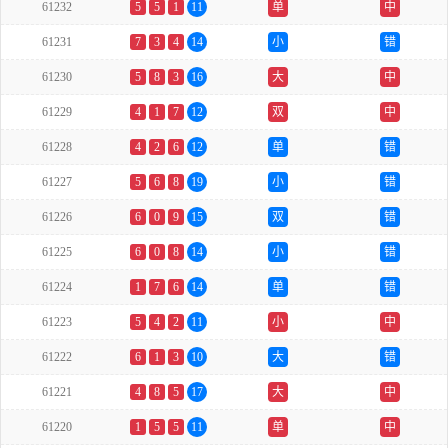
61232
5
5
1
11
单
中
61231
7
3
4
14
小
错
61230
5
8
3
16
大
中
61229
4
1
7
12
双
中
61228
4
2
6
12
单
错
61227
5
6
8
19
小
错
61226
6
0
9
15
双
错
61225
6
0
8
14
小
错
61224
1
7
6
14
单
错
61223
5
4
2
11
小
中
61222
6
1
3
10
大
错
61221
4
8
5
17
大
中
61220
1
5
5
11
单
中