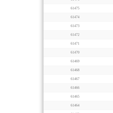
61475
61474
61473
61472
61471
61470
61469
61468
61467
61466
61465
61464