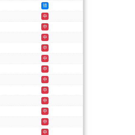
错
中
中
中
中
中
中
中
中
中
中
中
中