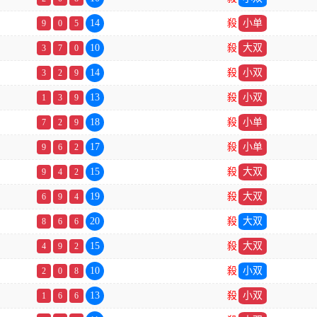
14
殺
小单
9
0
5
10
殺
大双
3
7
0
14
殺
小双
3
2
9
13
殺
小双
1
3
9
18
殺
小单
7
2
9
17
殺
小单
9
6
2
15
殺
大双
9
4
2
19
殺
大双
6
9
4
20
殺
大双
8
6
6
15
殺
大双
4
9
2
10
殺
小双
2
0
8
13
殺
小双
1
6
6