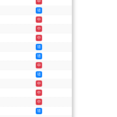
中
错
中
中
中
错
错
中
错
中
中
中
错