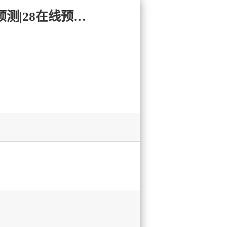
加拿大西28预测 必中预测28yc.COm 加拿大28-加拿大28预测|28在线预测咪牌查询|加拿大PC在线预测|加拿大PC结果查询_极致火热优质的PC预测网站!