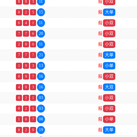
11
殺
小双
8
0
3
15
殺
大单
8
2
5
11
殺
小双
6
4
1
20
殺
小双
7
7
6
11
殺
小双
2
9
0
21
殺
大单
7
7
7
13
殺
小单
1
9
3
16
殺
小双
0
9
7
16
殺
大双
4
9
3
03
殺
小双
0
2
1
03
殺
小双
0
2
1
08
殺
小单
1
0
7
19
殺
大单
8
2
9