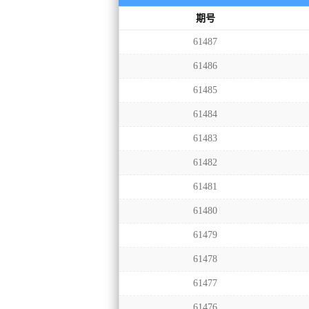
期号
61487
61486
61485
61484
61483
61482
61481
61480
61479
61478
61477
61476