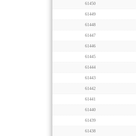
61450
61449
61448
61447
61446
61445
61444
61443
61442
61441
61440
61439
61438