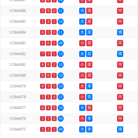
115044387
9
0
1
10
小
双
中
115044386
3
9
0
12
大
双
中
115044385
1
4
5
10
大
双
中
115044384
6
5
0
11
大
双
错
115044383
1
6
1
08
小
双
中
115044382
7
5
1
13
大
双
错
115044381
8
0
2
10
小
双
中
115044380
9
0
1
10
小
双
中
115044379
6
5
5
16
大
单
中
115044378
2
5
4
11
小
双
中
115044377
6
4
0
10
大
双
中
115044376
1
1
4
06
小
单
中
115044375
1
2
5
08
大
单
错