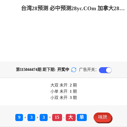
台湾28预测 必中预测28yc.COm 加拿大28-加拿大28预测|28在线预测咪牌查询|加拿大PC在线预测|加拿大PC结果查询_极致火热优质的PC预测网站!
第
115044474
期 距下期:
开奖中
广告开关：
大双
未开:
2
期
小单
未开:
1
期
小双
未开:
3
期
9
3
3
15
大
单
咪牌
+
+
=
-