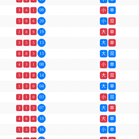
16
小
单
8
2
6
08
小
单
3
4
1
20
小
双
5
9
6
19
大
单
2
8
9
13
大
单
3
5
5
13
大
双
0
8
5
08
小
单
4
3
1
14
大
双
5
1
8
04
大
单
1
3
0
03
小
双
2
1
0
07
大
单
3
1
3
18
大
单
4
8
6