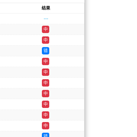
结果
---
中
中
中
错
中
中
中
中
中
中
中