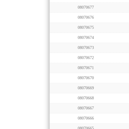
08070678
08070677
08070676
08070675
08070674
08070673
08070672
08070671
08070670
08070669
08070668
08070667
08070666