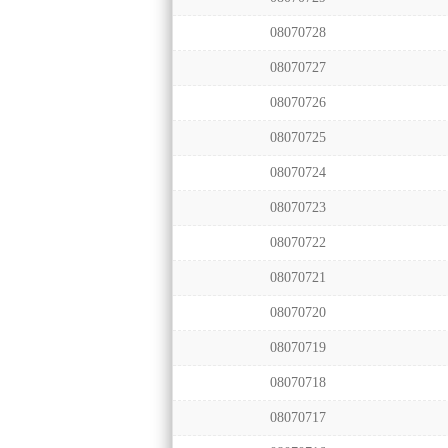
08070729
08070728
08070727
08070726
08070725
08070724
08070723
08070722
08070721
08070720
08070719
08070718