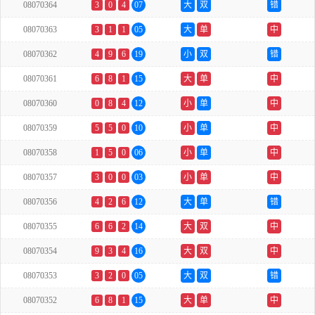
08070364
3
0
4
07
大
双
错
08070363
3
1
1
05
大
单
中
08070362
4
9
6
19
小
双
错
08070361
6
8
1
15
大
单
中
08070360
0
8
4
12
小
单
中
08070359
5
5
0
10
小
单
中
08070358
1
5
0
06
小
单
中
08070357
3
0
0
03
小
单
中
08070356
4
2
6
12
大
单
错
08070355
6
6
2
14
大
双
中
08070354
9
3
4
16
大
双
中
08070353
3
2
0
05
大
双
错
08070352
6
8
1
15
大
单
中