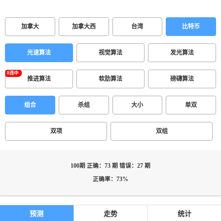
加拿大
加拿大西
台湾
比特币
光速算法
视觉算法
发光算法
推进算法
软肋算法
磅礴算法
组合
杀组
大小
单双
双项
双组
100期 正确：73 期 错误：27 期
正确率：73%
预测
走势
统计