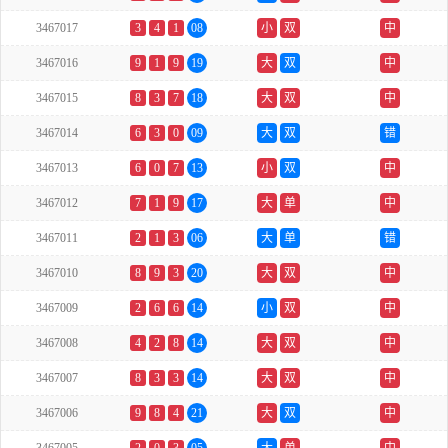
3467017
3
4
1
08
小
双
中
3467016
9
1
9
19
大
双
中
3467015
8
3
7
18
大
双
中
3467014
6
3
0
09
大
双
错
3467013
6
0
7
13
小
双
中
3467012
7
1
9
17
大
单
中
3467011
2
1
3
06
大
单
错
3467010
8
9
3
20
大
双
中
3467009
2
6
6
14
小
双
中
3467008
4
2
8
14
大
双
中
3467007
8
3
3
14
大
双
中
3467006
9
8
4
21
大
双
中