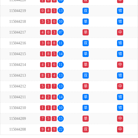
115044220
2
8
0
10
双
中
115044219
0
8
5
13
双
错
115044218
5
5
0
10
单
错
115044217
4
0
3
07
单
中
115044216
3
0
8
11
双
错
115044215
1
8
5
14
单
错
115044214
4
1
6
11
单
中
115044213
8
1
4
13
双
错
115044212
5
1
7
13
单
中
115044211
4
2
8
14
单
错
115044210
1
1
8
10
单
错
115044209
7
5
3
15
单
中
115044208
9
4
9
22
双
中