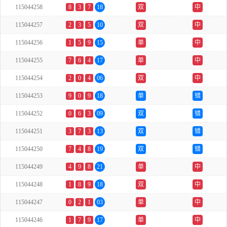
115044258
8
3
7
18
双
中
115044257
2
3
5
10
双
中
115044256
1
5
9
15
单
中
115044255
7
6
4
17
单
中
115044254
2
0
4
06
双
中
115044253
9
0
9
18
单
错
115044252
0
6
3
09
双
错
115044251
3
7
3
13
双
错
115044250
7
4
8
19
双
错
115044249
4
9
8
21
单
中
115044248
1
8
9
18
双
中
115044247
0
2
1
03
单
中
115044246
1
7
9
17
单
中