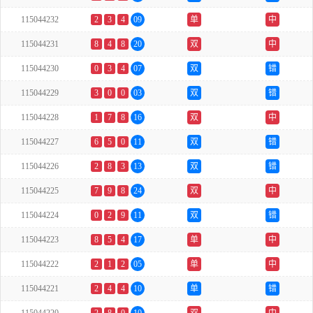
115044232
2
3
4
09
单
中
115044231
8
4
8
20
双
中
115044230
0
3
4
07
双
错
115044229
3
0
0
03
双
错
115044228
1
7
8
16
双
中
115044227
6
5
0
11
双
错
115044226
2
8
3
13
双
错
115044225
7
9
8
24
双
中
115044224
0
2
9
11
双
错
115044223
8
5
4
17
单
中
115044222
2
1
2
05
单
中
115044221
2
4
4
10
单
错