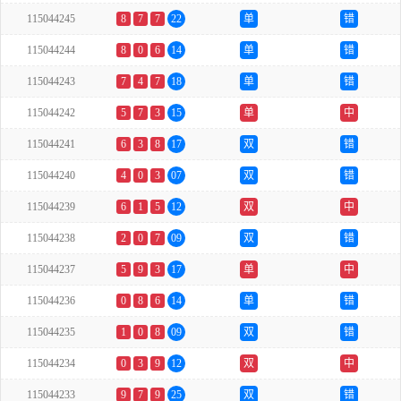
115044245
8
7
7
22
单
错
115044244
8
0
6
14
单
错
115044243
7
4
7
18
单
错
115044242
5
7
3
15
单
中
115044241
6
3
8
17
双
错
115044240
4
0
3
07
双
错
115044239
6
1
5
12
双
中
115044238
2
0
7
09
双
错
115044237
5
9
3
17
单
中
115044236
0
8
6
14
单
错
115044235
1
0
8
09
双
错
115044234
0
3
9
12
双
中
115044233
9
7
9
25
双
错