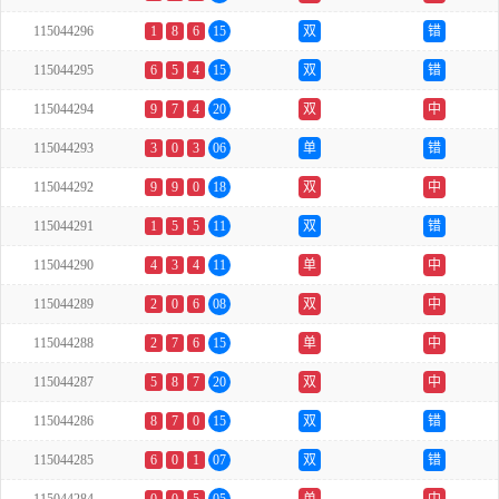
115044296
1
8
6
15
双
错
115044295
6
5
4
15
双
错
115044294
9
7
4
20
双
中
115044293
3
0
3
06
单
错
115044292
9
9
0
18
双
中
115044291
1
5
5
11
双
错
115044290
4
3
4
11
单
中
115044289
2
0
6
08
双
中
115044288
2
7
6
15
单
中
115044287
5
8
7
20
双
中
115044286
8
7
0
15
双
错
115044285
6
0
1
07
双
错